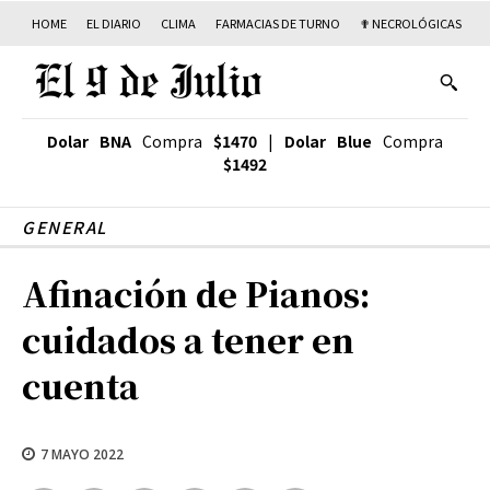
HOME
EL DIARIO
CLIMA
FARMACIAS DE TURNO
✟ NECROLÓGICAS
T
Dolar BNA
Compra
$1470
|
Dolar Blue
Compra
$1492
GENERAL
Afinación de Pianos:
cuidados a tener en
cuenta
7 MAYO 2022