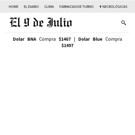
HOME
EL DIARIO
CLIMA
FARMACIAS DE TURNO
✟ NECROLÓGICAS
T
Dolar BNA
Compra
$1467
|
Dolar Blue
Compra
$1497