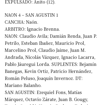
EXPULSADO: Anito (12).
Suscribirme gratis
NAON 4 – SAN AGUSTIN 1
CANCHA: Naón.
*
Dirección de correo electrónico
ARBITRO: Ignacio Brenna.
NAON: Claudio Avila; Damián Renda, Juan P.
Nombre
Petrilo, Esteban Ibañez, Mauricio Prol,
Marcelino Prol, Claudio Jaime, Juan M.
Apellidos
Andrada, Nicolás Vázquez, Ignacio Lacarra,
Pablo Jáuregui Lorda. SUPLENTES: Bejamín
Banegas, Kevin Ortiz, Patricio Hernández,
Número de teléfono
Román Peluso, Joaquín Invernoz. DT:
Mariano Balanho.
SAN AGUSTIN: Ezequiel Fons, Matías
Márquez, Octavio Zárate, Juan B. Gougy,