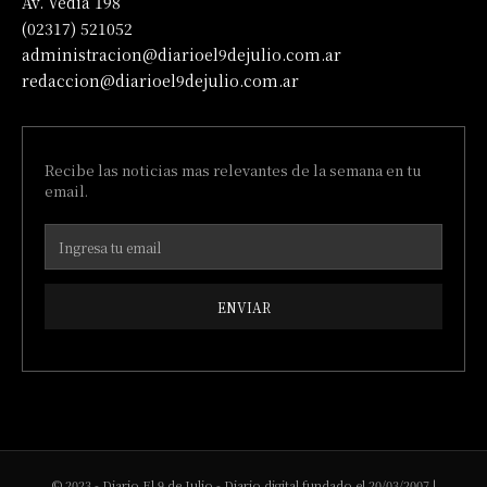
Av. Vedia 198
(02317) 521052
administracion@diarioel9dejulio.com.ar
redaccion@diarioel9dejulio.com.ar
Recibe las noticias mas relevantes de la semana en tu
email.
ENVIAR
© 2023 - Diario El 9 de Julio - Diario digital fundado el 20/03/2007 |