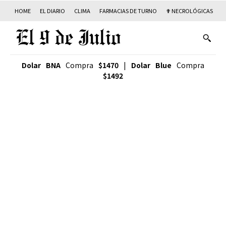
HOME
EL DIARIO
CLIMA
FARMACIAS DE TURNO
✟ NECROLÓGICAS
T
Dolar BNA
Compra
$1470
|
Dolar Blue
Compra
$1492