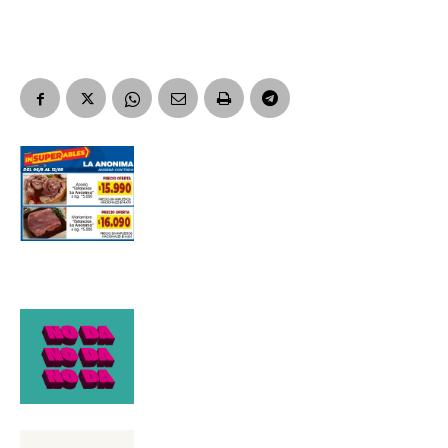
Suscribirme gratis
*
Dirección de correo electrónico
Nombre
Apellidos
Número de teléfono