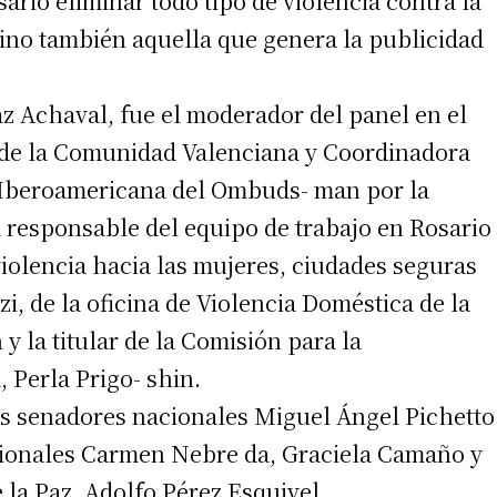
ario eliminar todo tipo de violencia contra la
 teléfono
 sino también aquella que genera la publicidad
az Achaval, fue el moderador del panel en el
 de la Comunidad Valenciana y Coordinadora
n Iberoamericana del Ombuds- man por la
a responsable del equipo de trabajo en Rosario
iolencia hacia las mujeres, ciudades seguras
i, de la oficina de Violencia Doméstica de la
y la titular de la Comisión para la
 Perla Prigo- shin.
os senadores nacionales Miguel Ángel Pichetto
cionales Carmen Nebre da, Graciela Camaño y
 la Paz, Adolfo Pérez Esquivel.