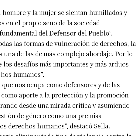
el hombre y la mujer se sientan humillados y
s en el propio seno de la sociedad
 fundamental del Defensor del Pueblo”.
todas las formas de vulneración de derechos, la
es una de las de más complejo abordaje. Por lo
irme gratis
e los desafíos más importantes y más arduos
echos humanos”.
*
Requerido
*
de correo electrónico
l que nos ocupa como defensores y de las
 como aporte a la protección y la promoción
orando desde una mirada crítica y asumiendo
uestión de género como una premisa
os derechos humanos”, destacó Sella.