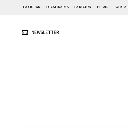
LA CIUDAD
LOCALIDADES
LA REGION
EL PAIS
POLICIA
NEWSLETTER