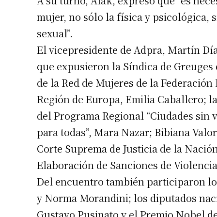
A su turno, Alak, expresó que “es neces
Número de
mujer, no sólo la física y psicológica,
sexual”.
El vicepresidente de Adpra, Martín Dí
que expusieron la Síndica de Greuges
de la Red de Mujeres de la Federació
Región de Europa, Emilia Caballero; l
del Programa Regional “Ciudades sin v
para todas”, Mara Nazar; Bibiana Valorz
Corte Suprema de Justicia de la Nación 
Elaboración de Sanciones de Violencia,
Del encuentro también participaron l
y Norma Morandini; los diputados na
Gustavo Pusinato y el Premio Nobel de