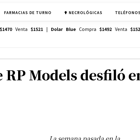
FARMACIAS DE TURNO
✟ NECROLÓGICAS
TELÉFONOS
$1470
Venta
$1521
|
Dolar Blue
Compra
$1492
Venta
$15
 RP Models desfiló 
La semana pasada en la