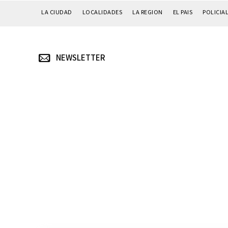
LA CIUDAD
LOCALIDADES
LA REGION
EL PAIS
POLICIA
NEWSLETTER