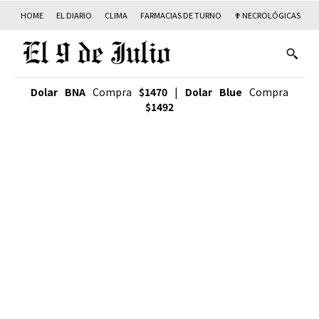
HOME
EL DIARIO
CLIMA
FARMACIAS DE TURNO
✟ NECROLÓGICAS
T
Dolar BNA
Compra
$1470
|
Dolar Blue
Compra
$1492