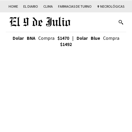
HOME
EL DIARIO
CLIMA
FARMACIAS DE TURNO
✟ NECROLÓGICAS
T
Dolar BNA
Compra
$1470
|
Dolar Blue
Compra
$1492