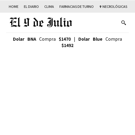
HOME
EL DIARIO
CLIMA
FARMACIAS DE TURNO
✟ NECROLÓGICAS
T
Dolar BNA
Compra
$1470
|
Dolar Blue
Compra
$1492