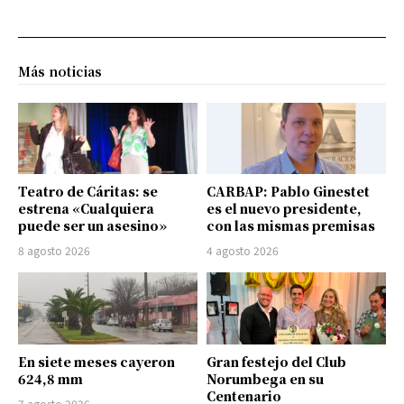
Más noticias
Teatro de Cáritas: se
CARBAP: Pablo Ginestet
estrena «Cualquiera
es el nuevo presidente,
puede ser un asesino»
con las mismas premisas
8 agosto 2026
4 agosto 2026
En siete meses cayeron
Gran festejo del Club
624,8 mm
Norumbega en su
Centenario
7 agosto 2026