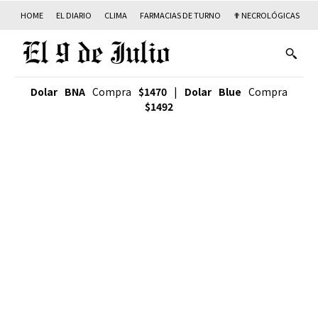
HOME
EL DIARIO
CLIMA
FARMACIAS DE TURNO
✟ NECROLÓGICAS
T
Dolar BNA
Compra
$1470
|
Dolar Blue
Compra
$1492