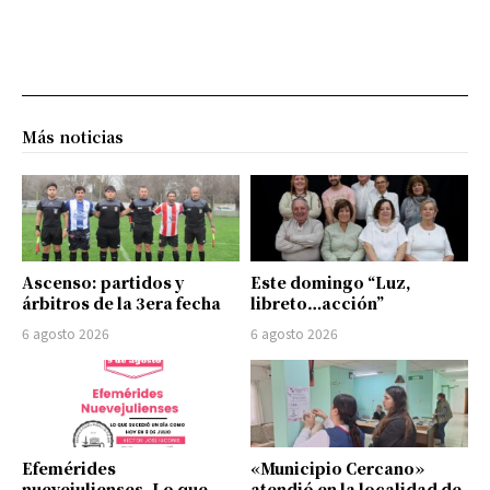
Más noticias
Ascenso: partidos y
Este domingo “Luz,
árbitros de la 3era fecha
libreto…acción”
6 agosto 2026
6 agosto 2026
Efemérides
«Municipio Cercano»
nuevejulienses. Lo que
atendió en la localidad de