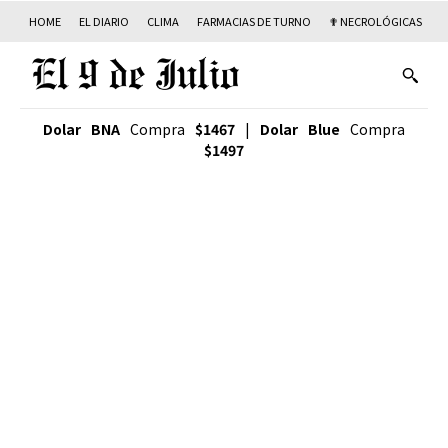
HOME
EL DIARIO
CLIMA
FARMACIAS DE TURNO
✟ NECROLÓGICAS
T
Dolar BNA
Compra
$1467
|
Dolar Blue
Compra
$1497