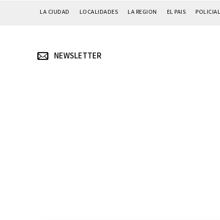
LA CIUDAD
LOCALIDADES
LA REGION
EL PAIS
POLICIA
NEWSLETTER