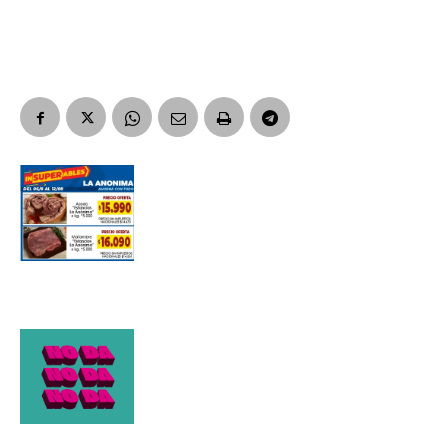
Suscribirme gratis
*
Dirección de correo electrónico
Nombre
Apellidos
Número de teléfono