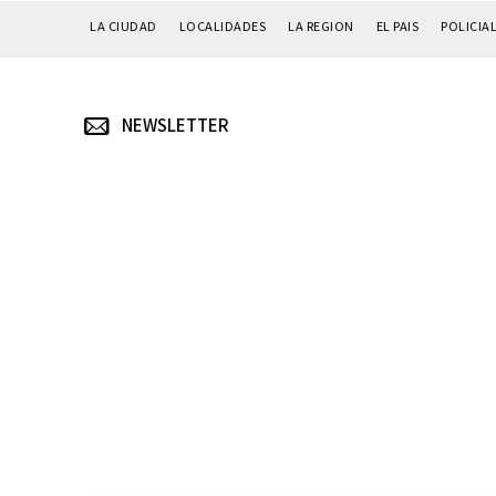
LA CIUDAD
LOCALIDADES
LA REGION
EL PAIS
POLICIA
NEWSLETTER