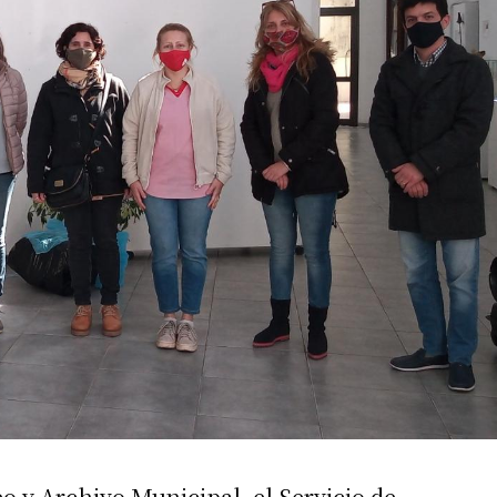
irme gratis
*
Requerido
*
de correo electrónico
o y Archivo Municipal, el Servicio de