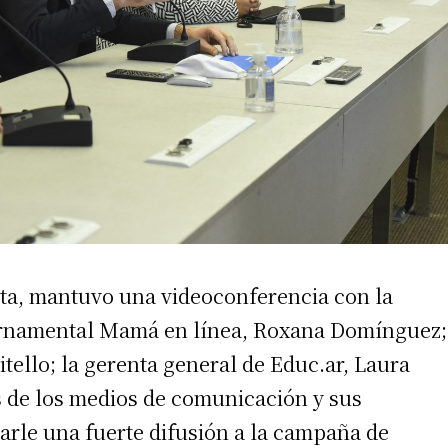
irme gratis
tta, mantuvo una videoconferencia con la
*
Requerido
ernamental Mamá en línea, Roxana Domínguez;
*
de correo electrónico
tello; la gerenta general de Educ.ar, Laura
 de los medios de comunicación y sus
rle una fuerte difusión a la campaña de