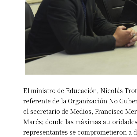
Suscrib
El ministro de Educación, Nicolás Tro
referente de la Organización No Gub
Dirección 
el secretario de Medios, Francisco Meri
Marés; donde las máximas autoridades
Nombre
representantes se comprometieron a da