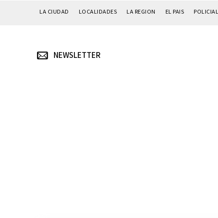
LA CIUDAD
LOCALIDADES
LA REGION
EL PAIS
POLICIA
NEWSLETTER