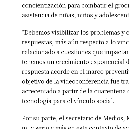
concientización para combatir el groo
Apellidos
asistencia de niñas, niños y adolescent
Número de
“Debemos visibilizar los problemas y
respuestas, más aún respecto a lo vinc
relacionado a cuestiones que impactan
tenemos un crecimiento exponencial de
respuesta acorde en el marco preventivo
objetivo de la videoconferencia fue tr
acrecentado a partir de la cuarentena 
tecnología para el vínculo social.
Por su parte, el secretario de Medios,
muy serio y más en este contexto de av