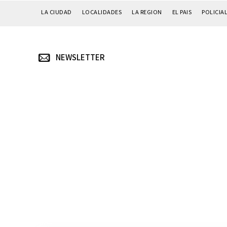
LA CIUDAD
LOCALIDADES
LA REGION
EL PAIS
POLICIA
NEWSLETTER