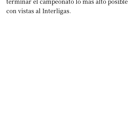
terminar el campeonato lo más alto posible
con vistas al Interligas.
Suscribirme gratis
*
Dirección de correo electrónico
Nombre
Apellidos
Número de teléfono