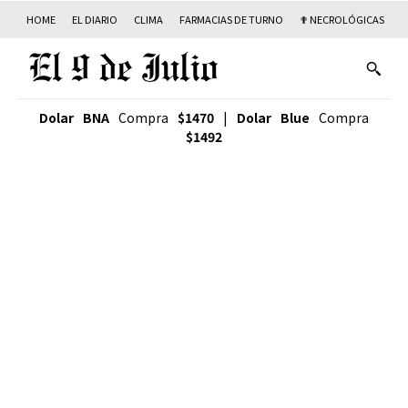
HOME
EL DIARIO
CLIMA
FARMACIAS DE TURNO
✟ NECROLÓGICAS
T
Dolar BNA
Compra
$1470
|
Dolar Blue
Compra
$1492