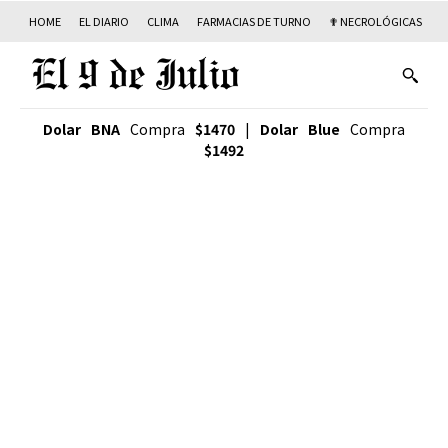
HOME
EL DIARIO
CLIMA
FARMACIAS DE TURNO
✟ NECROLÓGICAS
T
Dolar BNA
Compra
$1470
|
Dolar Blue
Compra
$1492