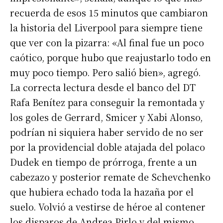
recuerda de esos 15 minutos que cambiaron
la historia del Liverpool para siempre tiene
que ver con la pizarra: «Al final fue un poco
caótico, porque hubo que reajustarlo todo en
muy poco tiempo. Pero salió bien», agregó.
La correcta lectura desde el banco del DT
Rafa Benítez para conseguir la remontada y
los goles de Gerrard, Smicer y Xabi Alonso,
Suscribirme gratis
podrían ni siquiera haber servido de no ser
por la providencial doble atajada del polaco
*
Dirección de correo electrónico
Dudek en tiempo de prórroga, frente a un
cabezazo y posterior remate de Schevchenko
que hubiera echado toda la hazaña por el
Nombre
suelo. Volvió a vestirse de héroe al contener
los disparos de Andrea Pirlo y del mismo