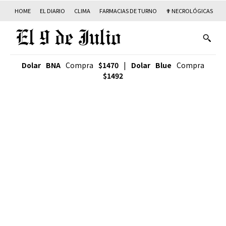
HOME
EL DIARIO
CLIMA
FARMACIAS DE TURNO
✟ NECROLÓGICAS
T
Dolar BNA
Compra
$1470
|
Dolar Blue
Compra
$1492