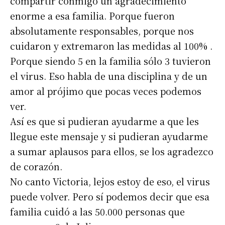
compartir conmigo un agradecimiento
enorme a esa familia. Porque fueron
absolutamente responsables, porque nos
cuidaron y extremaron las medidas al 100% .
Porque siendo 5 en la familia sólo 3 tuvieron
el virus. Eso habla de una disciplina y de un
amor al prójimo que pocas veces podemos
ver.
Así es que si pudieran ayudarme a que les
llegue este mensaje y si pudieran ayudarme
Suscribirme gratis
a sumar aplausos para ellos, se los agradezco
de corazón.
*
Dirección de correo electrónico
No canto Victoria, lejos estoy de eso, el virus
puede volver. Pero sí podemos decir que esa
familia cuidó a las 50.000 personas que
Nombre