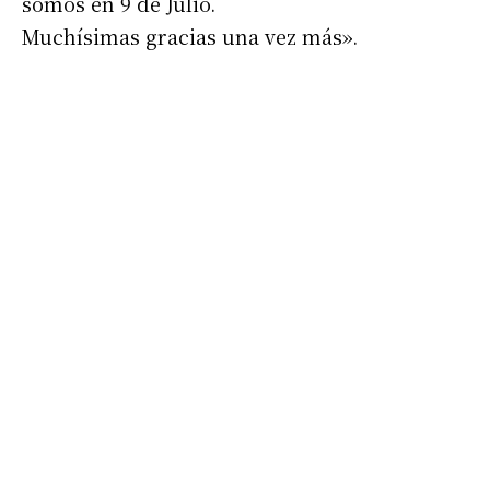
somos en 9 de Julio.
Muchísimas gracias una vez más».
Apellidos
Número de teléfono