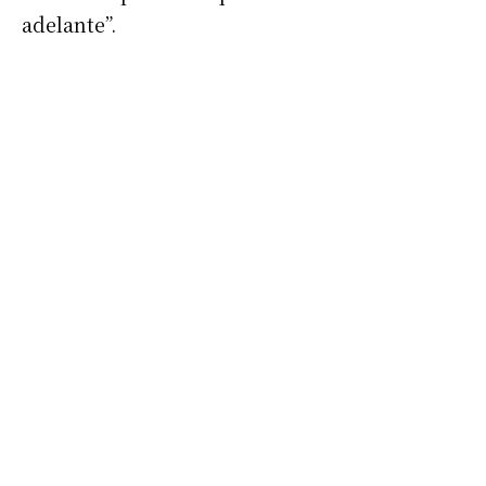
adelante”.
Suscribirme gratis
*
Dirección de correo electrónico
Nombre
Apellidos
Número de teléfono