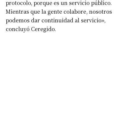
protocolo, porque es un servicio público.
Nombre
Mientras que la gente colabore, nosotros
podemos dar continuidad al servicio»,
Apellidos
concluyó Ceregido.
Número de teléfono