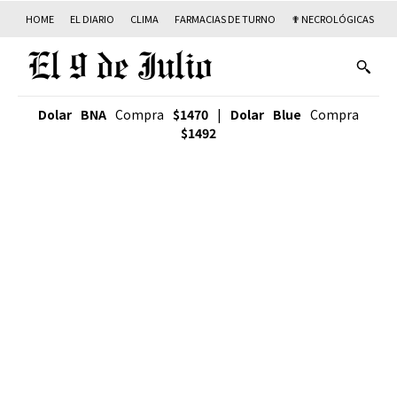
HOME
EL DIARIO
CLIMA
FARMACIAS DE TURNO
✟ NECROLÓGICAS
T
Dolar BNA
Compra
$1470
|
Dolar Blue
Compra
$1492