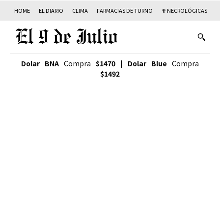
HOME
EL DIARIO
CLIMA
FARMACIAS DE TURNO
✟ NECROLÓGICAS
T
Dolar BNA
Compra
$1470
|
Dolar Blue
Compra
$1492