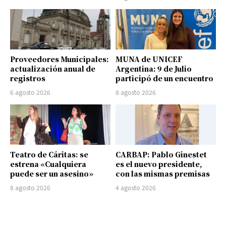
Proveedores Municipales:
MUNA de UNICEF
actualización anual de
Argentina: 9 de Julio
registros
participó de un encuentro
6 agosto 2026
8 agosto 2026
Teatro de Cáritas: se
CARBAP: Pablo Ginestet
estrena «Cualquiera
es el nuevo presidente,
puede ser un asesino»
con las mismas premisas
8 agosto 2026
4 agosto 2026