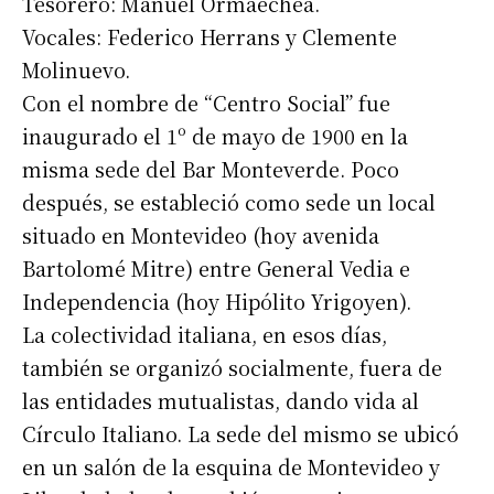
Tesorero: Manuel Ormaechea.
Vocales: Federico Herrans y Clemente
Molinuevo.
Con el nombre de “Centro Social” fue
inaugurado el 1º de mayo de 1900 en la
misma sede del Bar Monteverde. Poco
después, se estableció como sede un local
situado en Montevideo (hoy avenida
Bartolomé Mitre) entre General Vedia e
Independencia (hoy Hipólito Yrigoyen).
Suscribirme gratis
La colectividad italiana, en esos días,
también se organizó socialmente, fuera de
*
Dirección de correo electrónico
las entidades mutualistas, dando vida al
Círculo Italiano. La sede del mismo se ubicó
Nombre
en un salón de la esquina de Montevideo y