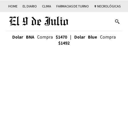
HOME
EL DIARIO
CLIMA
FARMACIAS DE TURNO
✟ NECROLÓGICAS
T
Dolar BNA
Compra
$1470
|
Dolar Blue
Compra
$1492