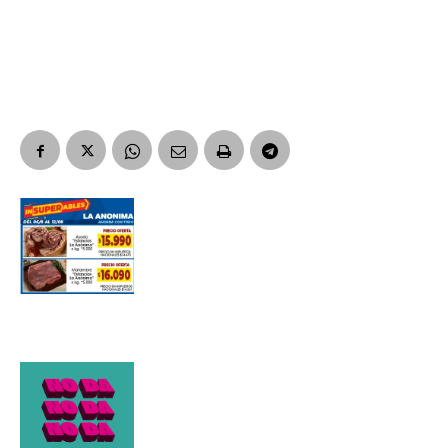
Suscribirme gratis
*
Dirección de correo electrónico
Nombre
Apellidos
Número de teléfono