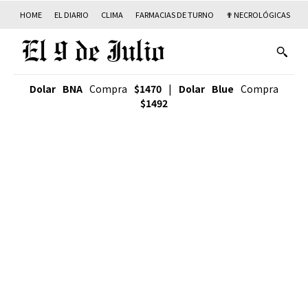
HOME
EL DIARIO
CLIMA
FARMACIAS DE TURNO
✟ NECROLÓGICAS
T
Dolar BNA
Compra
$1470
|
Dolar Blue
Compra
$1492