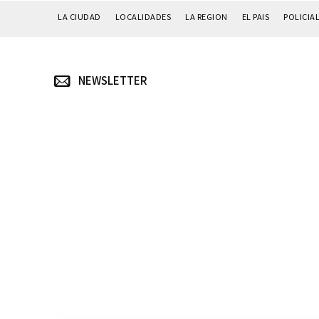
LA CIUDAD
LOCALIDADES
LA REGION
EL PAIS
POLICIA
NEWSLETTER