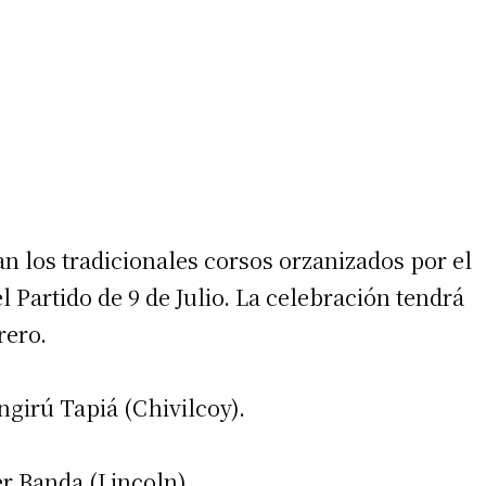
n los tradicionales corsos orzanizados por el
l Partido de 9 de Julio. La celebración tendrá
rero.
ngirú Tapiá (Chivilcoy).
er Banda (Lincoln).