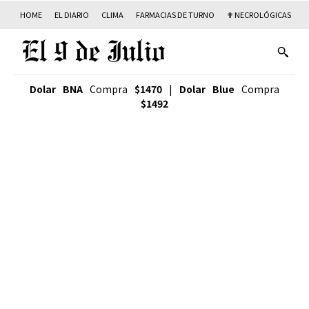
HOME
EL DIARIO
CLIMA
FARMACIAS DE TURNO
✟ NECROLÓGICAS
T
Dolar BNA
Compra
$1470
|
Dolar Blue
Compra
$1492