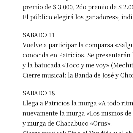
premio de $ 3.000, 2do premio de $ 2.00
Apellidos
El público elegirá los ganadores», indi
Número de
SABADO 11
Vuelve a participar la comparsa «Salg
conocida en Patricios. Se presentará
y la batucada «Toco y me voy» (Mechit
Cierre musical: la Banda de José y Cho
SABADO 18
Llega a Patricios la murga «A todo rit
nuevamente la murga «Los mismos de 
y murga de Chacabuco «Orus».