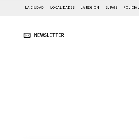
LA CIUDAD
LOCALIDADES
LA REGION
EL PAIS
POLICIA
NEWSLETTER