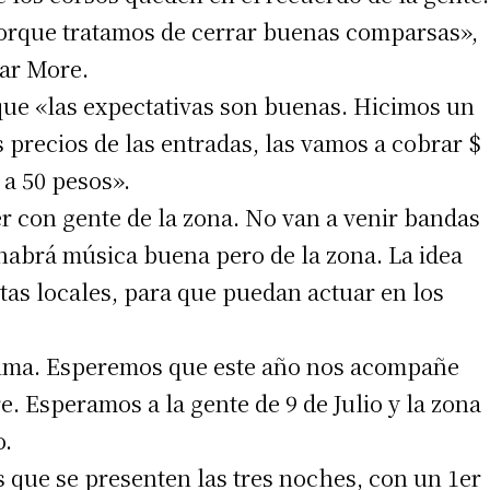
orque tratamos de cerrar buenas comparsas»,
car More.
 que «las expectativas son buenas. Hicimos un
precios de las entradas, las vamos a cobrar $
 a 50 pesos».
 con gente de la zona. No van a venir bandas
habrá música buena pero de la zona. La idea
stas locales, para que puedan actuar en los
irme gratis
*
Requerido
lima. Esperemos que este año nos acompañe
*
de correo electrónico
re. Esperamos a la gente de 9 de Julio y la zona
o.
s que se presenten las tres noches, con un 1er