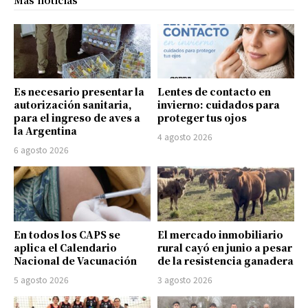
Es necesario presentar la
Lentes de contacto en
autorización sanitaria,
invierno: cuidados para
para el ingreso de aves a
proteger tus ojos
la Argentina
4 agosto 2026
6 agosto 2026
En todos los CAPS se
El mercado inmobiliario
aplica el Calendario
rural cayó en junio a pesar
Nacional de Vacunación
de la resistencia ganadera
5 agosto 2026
3 agosto 2026