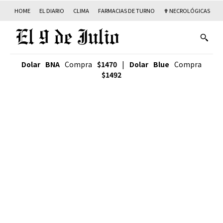
HOME
EL DIARIO
CLIMA
FARMACIAS DE TURNO
✟ NECROLÓGICAS
T
Dolar BNA
Compra
$1470
|
Dolar Blue
Compra
$1492