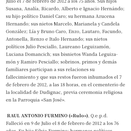
Julio el 7 de febrero de 2012 a los 75 años. Sus hijos
Susana, Analía, Ricardo, Alberto e Ignacio Hernándo;
su hijo político Daniel Caro; su hermana Azucena
*
Dirección de correo electrónico
Hernando; sus nietos Marcelo, Marianela y Candela
González; Lía y Bruno Caro, Enzo, Lautaro, Facundo,
Nombre
Antonella, Renzo e Italo Hernando; sus nietos
políticos Julio Pesciallo, Laureano Leguizamón,
Luciana Domancich; sus bisnietos Wanda Leguiza-
Apellidos
món y Ramiro Pesciallo; sobrinos, primos y demás
familiares participan a sus relaciones su
Número de teléfono
fallecimiento y que sus restos fueron inhumados el 7
de febrero de 2012, a las 18 horas, en el cementerio de
la localidad de Dudignac, previa ceremonia religiosa
en la Parroquia «San José».
RAUL ANTONIO FURMINO («Rulo»)
, Q.e.p.d.
Falleció en 9 de Julio el 8 de febrero de 2012 a los 76
años. Su hija Silvia Furmino; hermanos políticos,