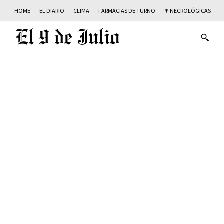
HOME
EL DIARIO
CLIMA
FARMACIAS DE TURNO
✟ NECROLÓGICAS
T