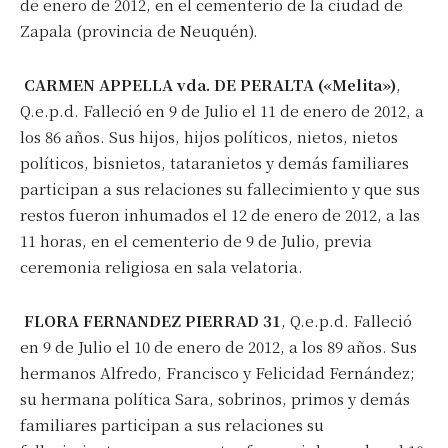
de enero de 2012, en el cementerio de la ciudad de
Zapala (provincia de Neuquén).
Suscribirme gratis
CARMEN APPELLA vda. DE PERALTA («Melita»)
,
Q.e.p.d. Falleció en 9 de Julio el 11 de enero de 2012, a
los 86 años. Sus hijos, hijos políticos, nietos, nietos
*
Dirección de correo electrónico
políticos, bisnietos, tataranietos y demás familiares
participan a sus relaciones su fallecimiento y que sus
restos fueron inhumados el 12 de enero de 2012, a las
Nombre
11 horas, en el cementerio de 9 de Julio, previa
ceremonia religiosa en sala velatoria.
Apellidos
FLORA FERNANDEZ PIERRAD 31
, Q.e.p.d. Falleció
en 9 de Julio el 10 de enero de 2012, a los 89 años. Sus
Número de teléfono
hermanos Alfredo, Francisco y Felicidad Fernández;
su hermana política Sara, sobrinos, primos y demás
familiares participan a sus relaciones su