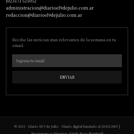
(02317) 521052
administracion@diarioel9dejulio.com.ar
redaccion@diarioel9dejulio.com.ar
Recibe las noticias mas relevantes de la semana en tu
email.
ENVIAR
© 2023 - Diario El 9 de Julio - Diario digital fundado el 20/03/2007 |
Propietario y Director: Estela Rosa Manfredi