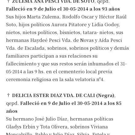
†
ZULEMA ANA PESCI VDA. DE SOTO
, qepd.
Falleció en 9 de Julio el 30-05-2014 a los 93 años
Sus hijos Marta Zulema, Rodolfo Oscar y Héctor Raúl
Soto, hijos políticos Aurora Pitatore y Lidia Godoy,
nietos, nietos políticos, bisnietos, tatara- nietos, sus
hermanas Haydeé Pesci Vda. de Novas y Aída Pesci
Vda. de Escalada, sobrinos, sobrinos políticos y demás
familiares participan a sus relaciones su
fallecimiento y que sus restos serán inhumados el 31-
05-2014 a las 9 hs. en el cementerio local previa
ceremonia religiosa en la sala velatoria nº4.
†
DELICIA ESTER DIAZ VDA. DE CALI (Negra)
,
qepd.
Falleció en 9 de Julio el 30-05-2014 a los 85
años
Su hermano José Julio Díaz, hermanas políticas
Gladys Erbin y Tota Olivera, sobrinos Viviana
Moncalvillo, Pablo y Julio Díaz, Silvia, Estela y