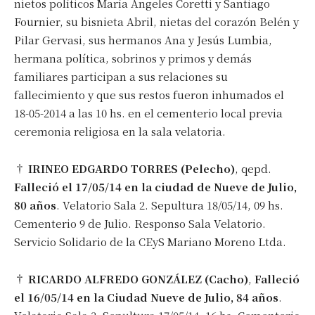
nietos políticos María Angeles Coretti y Santiago
Fournier, su bisnieta Abril, nietas del corazón Belén y
Pilar Gervasi, sus hermanos Ana y Jesús Lumbia,
hermana política, sobrinos y primos y demás
Suscribirme gratis
familiares participan a sus relaciones su
fallecimiento y que sus restos fueron inhumados el
*
Dirección de correo electrónico
18-05-2014 a las 10 hs. en el cementerio local previa
ceremonia religiosa en la sala velatoria.
Nombre
†
IRINEO EDGARDO TORRES (Pelecho)
, qepd.
Falleció el 17/05/14 en la ciudad de Nueve de Julio,
Apellidos
80 años
. Velatorio Sala 2. Sepultura 18/05/14, 09 hs.
Cementerio 9 de Julio. Responso Sala Velatorio.
Servicio Solidario de la CEyS Mariano Moreno Ltda.
Número de teléfono
†
RICARDO ALFREDO GONZÁLEZ (Cacho)
,
Falleció
el 16/05/14 en la Ciudad Nueve de Julio, 84 años
.