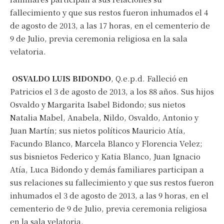
*
Dirección de correo electrónico
fallecimiento y que sus restos fueron inhumados el 4
de agosto de 2013, a las 17 horas, en el cementerio de
9 de Julio, previa ceremonia religiosa en la sala
Nombre
velatoria.
Apellidos
OSVALDO LUIS BIDONDO
, Q.e.p.d. Falleció en
Patricios el 3 de agosto de 2013, a los 88 años. Sus hijos
Osvaldo y Margarita Isabel Bidondo; sus nietos
Número de teléfono
Natalia Mabel, Anabela, Nildo, Osvaldo, Antonio y
Juan Martín; sus nietos políticos Mauricio Atía,
Facundo Blanco, Marcela Blanco y Florencia Velez;
sus bisnietos Federico y Katia Blanco, Juan Ignacio
Atía, Luca Bidondo y demás familiares participan a
sus relaciones su fallecimiento y que sus restos fueron
inhumados el 3 de agosto de 2013, a las 9 horas, en el
cementerio de 9 de Julio, previa ceremonia religiosa
en la sala velatoria.