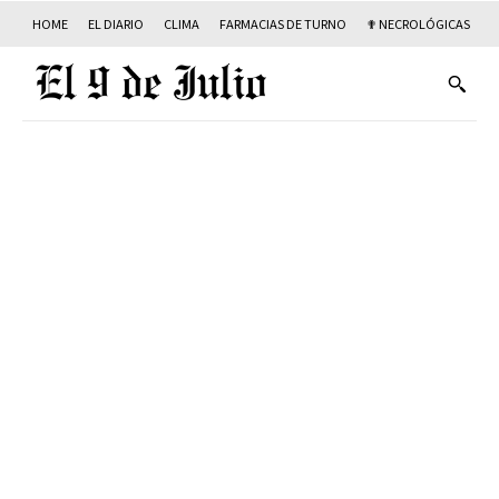
HOME
EL DIARIO
CLIMA
FARMACIAS DE TURNO
✟ NECROLÓGICAS
T