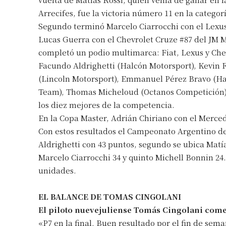
Arrecifes, fue la victoria número 11 en la categor
Segundo terminó Marcelo Ciarrocchi con el Lexus 
Lucas Guerra con el Chevrolet Cruze #87 del JM Mo
completó un podio multimarca: Fiat, Lexus y Che
Facundo Aldrighetti (Halcón Motorsport), Kevin F
(Lincoln Motorsport), Emmanuel Pérez Bravo (Ha
Team), Thomas Micheloud (Octanos Competición)
los diez mejores de la competencia.
Suscrib
En la Copa Master, Adrián Chiriano con el Merce
Con estos resultados el Campeonato Argentino de
Dirección 
Aldrighetti con 43 puntos, segundo se ubica Matía
Marcelo Ciarrocchi 34 y quinto Michell Bonnin 24
unidades.
Nombre
EL BALANCE DE TOMAS CINGOLANI
Apellidos
El piloto nuevejuliense Tomás Cingolani come
«P7 en la final. Buen resultado por el fin de se