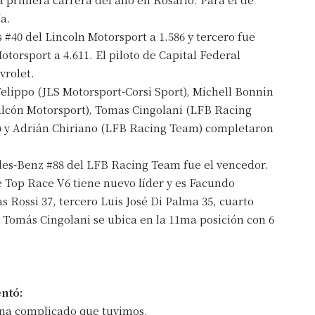
ía.
#40 del Lincoln Motorsport a 1.586 y tercero fue
torsport a 4.611. El piloto de Capital Federal
vrolet.
elippo (JLS Motorsport-Corsi Sport), Michell Bonnin
lcón Motorsport), Tomas Cingolani (LFB Racing
 y Adrián Chiriano (LFB Racing Team) completaron
irme gratis
des-Benz #88 del LFB Racing Team fue el vencedor.
*
Requerido
 Top Race V6 tiene nuevo líder y es Facundo
*
de correo electrónico
s Rossi 37, tercero Luis José Di Palma 35, cuarto
. Tomás Cingolani se ubica en la 11ma posición con 6
ntó:
mana complicado que tuvimos.