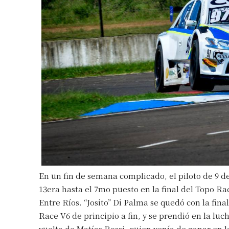
En un fin de semana complicado, el piloto de 9 d
13era hasta el 7mo puesto en la final del Topo 
Entre Ríos. “Josito” Di Palma se quedó con la fin
Race V6 de principio a fin, y se prendió en la lu
vuelta de Matías Rossi, quien venía de ganar en l