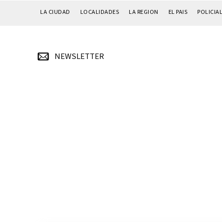
LA CIUDAD
LOCALIDADES
LA REGION
EL PAIS
POLICIA
NEWSLETTER