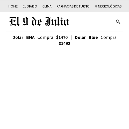
HOME
EL DIARIO
CLIMA
FARMACIAS DE TURNO
✟ NECROLÓGICAS
T
Dolar BNA
Compra
$1470
|
Dolar Blue
Compra
$1492