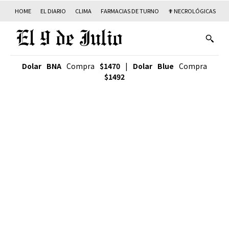
HOME
EL DIARIO
CLIMA
FARMACIAS DE TURNO
✟ NECROLÓGICAS
T
Dolar BNA
Compra
$1470
|
Dolar Blue
Compra
$1492