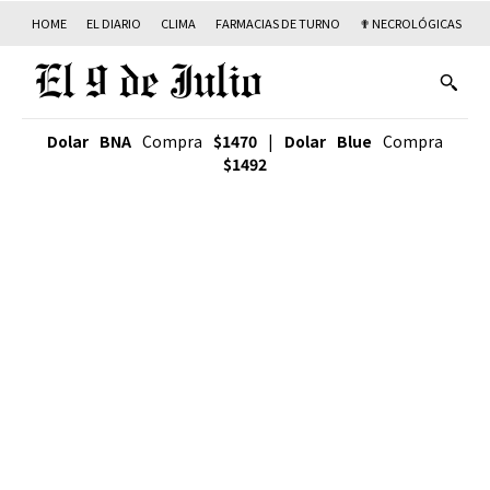
HOME
EL DIARIO
CLIMA
FARMACIAS DE TURNO
✟ NECROLÓGICAS
T
Dolar BNA
Compra
$1470
|
Dolar Blue
Compra
$1492