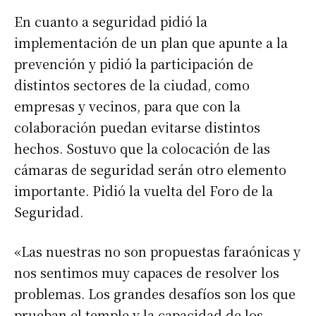
*
Dirección de correo electrónico
En cuanto a seguridad pidió la
implementación de un plan que apunte a la
prevención y pidió la participación de
Nombre
distintos sectores de la ciudad, como
empresas y vecinos, para que con la
Apellidos
colaboración puedan evitarse distintos
hechos. Sostuvo que la colocación de las
Número de teléfono
cámaras de seguridad serán otro elemento
importante. Pidió la vuelta del Foro de la
Seguridad.
«Las nuestras no son propuestas faraónicas y
nos sentimos muy capaces de resolver los
problemas. Los grandes desafíos son los que
prueban el temple y la capacidad de los