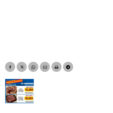
Suscribirme gratis
*
Dirección de correo electrónico
Nombre
Apellidos
Número de teléfono