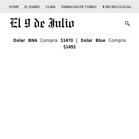
HOME
EL DIARIO
CLIMA
FARMACIAS DE TURNO
✟ NECROLÓGICAS
T
Dolar BNA
Compra
$1470
|
Dolar Blue
Compra
$1492