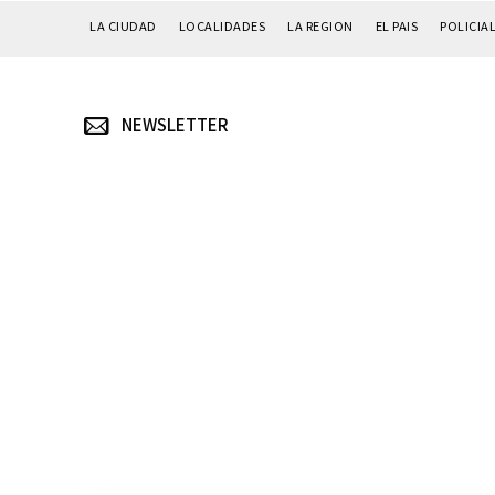
LA CIUDAD
LOCALIDADES
LA REGION
EL PAIS
POLICIA
NEWSLETTER