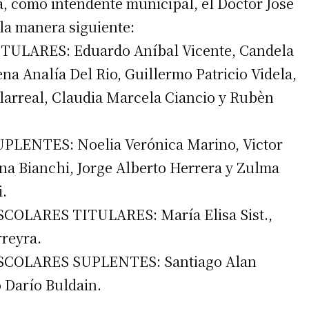
a, como intendente municipal, el Doctor José
la manera siguiente:
LARES: Eduardo Aníbal Vicente, Candela
a Analía Del Rio, Guillermo Patricio Videla,
llarreal, Claudia Marcela Ciancio y Rubèn
ENTES: Noelia Verónica Marino, Victor
a Bianchi, Jorge Alberto Herrera y Zulma
.
OLARES TITULARES: María Elisa Sist.,
rreyra.
COLARES SUPLENTES: Santiago Alan
o Darío Buldain.