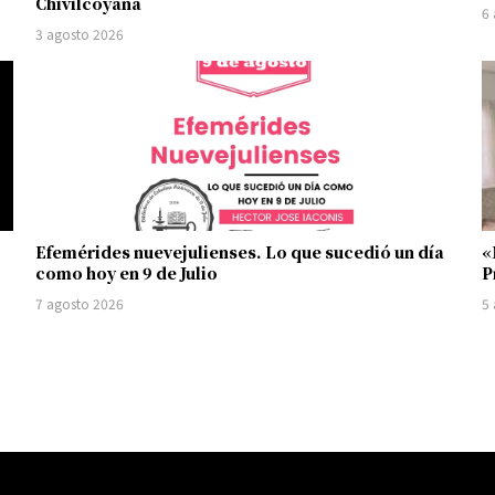
Chivilcoyana
6
3 agosto 2026
Efemérides nuevejulienses. Lo que sucedió un día
«
como hoy en 9 de Julio
P
7 agosto 2026
5