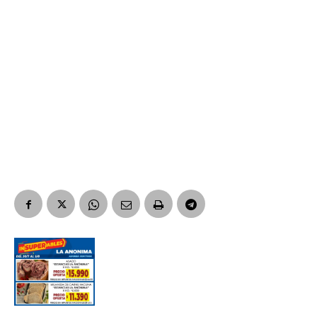
Suscribirme gratis
*
Dirección de correo electrónico
Nombre
Apellidos
Número de teléfono