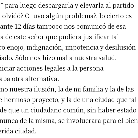
” para luego descargarla y elevarla al partido
Se olvidó? O tuvo algún problema?, lo cierto es
rante 12 días tampoco nos comunicó de esa
 de este señor que pudiera justificar tal
tro enojo, indignación, impotencia y desilusión
ado. Sólo nos hizo mal a nuestra salud.
iciar acciones legales a la persona
ba otra alternativa.
irme gratis
 nuestra ilusión, la de mi familia y la de las
hermoso proyecto, y la de una ciudad que tal
*
Requerido
*
de correo electrónico
ad de que un ciudadano común, sin haber estado
 nunca de la misma, se involucrara para el bien
rida ciudad.