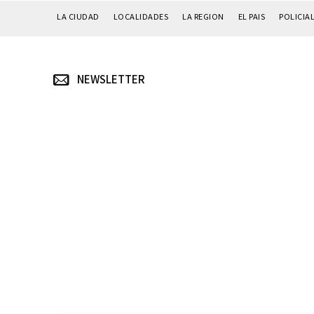
LA CIUDAD
LOCALIDADES
LA REGION
EL PAIS
POLICIA
NEWSLETTER