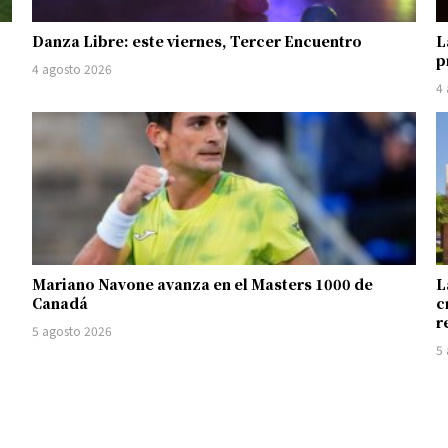
Danza Libre: este viernes, Tercer Encuentro
L
p
4 agosto 2026
4
Mariano Navone avanza en el Masters 1000 de
L
Canadá
c
r
5 agosto 2026
5