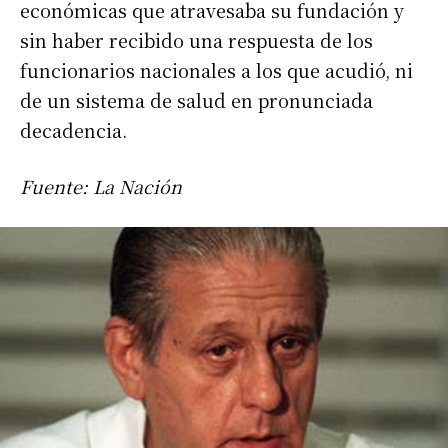
económicas que atravesaba su fundación y
sin haber recibido una respuesta de los
funcionarios nacionales a los que acudió, ni
Suscribirme gratis
de un sistema de salud en pronunciada
decadencia.
*
Dirección de correo electrónico
Fuente: La Nación
Nombre
Apellidos
Número de teléfono