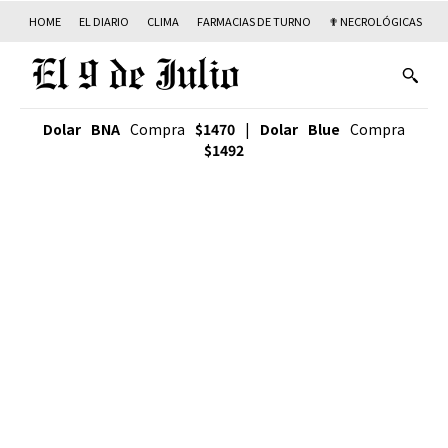
HOME
EL DIARIO
CLIMA
FARMACIAS DE TURNO
✟ NECROLÓGICAS
T
Dolar BNA
Compra
$1470
|
Dolar Blue
Compra
$1492