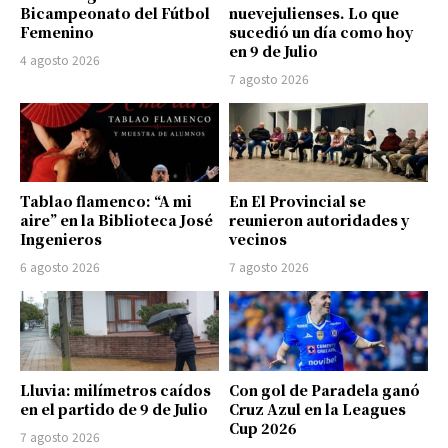
Bicampeonato del Fútbol
nuevejulienses. Lo que
Femenino
sucedió un día como hoy
en 9 de Julio
4 agosto 2026
7 agosto 2026
Tablao flamenco: “A mi
En El Provincial se
aire” en la Biblioteca José
reunieron autoridades y
Ingenieros
vecinos
6 agosto 2026
7 agosto 2026
Lluvia: milímetros caídos
Con gol de Paradela ganó
en el partido de 9 de Julio
Cruz Azul en la Leagues
Cup 2026
7 agosto 2026