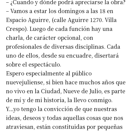
– ¿Cuando y dónde podrá apreciarse la obra?
– Vamos a estar los domingos a las 18 en
Espacio Aguirre, (calle Aguirre 1270. Villa
Crespo). Luego de cada función hay una
charla, de carácter opcional, con
profesionales de diversas disciplinas. Cada
uno de ellos, desde su encuadre, disertará
Suscribirme gratis
sobre el espectáculo.
Espero especialmente al público
*
Dirección de correo electrónico
nuevejuliense, si bien hace muchos años que
no vivo en la Ciudad, Nueve de Julio, es parte
Nombre
de mí y de mi historia, la llevo conmigo.
Y…yo tengo la convicción de que nuestras
ideas, deseos y todas aquellas cosas que nos
Apellidos
atraviesan, están constituidas por pequeñas