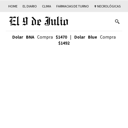
HOME
EL DIARIO
CLIMA
FARMACIAS DE TURNO
✟ NECROLÓGICAS
T
Dolar BNA
Compra
$1470
|
Dolar Blue
Compra
$1492