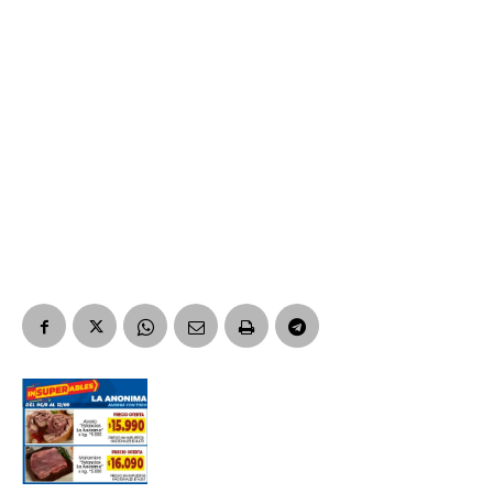
Suscribirme gratis
*
Dirección de correo electrónico
Nombre
Apellidos
Número de teléfono