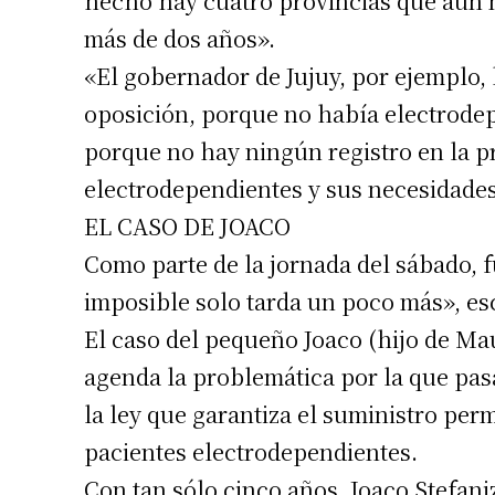
hecho hay cuatro provincias que aún n
Apellidos
más de dos años».
«El gobernador de Jujuy, por ejemplo, 
Número de
oposición, porque no había electrodepe
porque no hay ningún registro en la pr
electrodependientes y sus necesidades»
EL CASO DE JOACO
Como parte de la jornada del sábado, f
imposible solo tarda un poco más», esc
El caso del pequeño Joaco (hijo de Ma
agenda la problemática por la que pa
la ley que garantiza el suministro per
pacientes electrodependientes.
Con tan sólo cinco años, Joaco Stefani