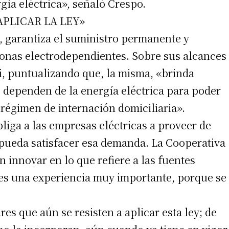
gía eléctrica», señaló Crespo.
APLICAR LA LEY»
l, garantiza el suministro permanente y
rsonas electrodependientes. Sobre sus alcances
zi, puntualizando que, la misma, «brinda
s dependen de la energía eléctrica para poder
 régimen de internación domiciliaria».
bliga a las empresas eléctricas a proveer de
irme gratis
pueda satisfacer esa demanda. La Cooperativa
en innovar en lo que refiere a las fuentes
*
Requerido
*
de correo electrónico
a es una experiencia muy importante, porque se
es que aún se resisten a aplicar esta ley; de