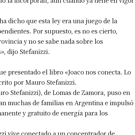
o la incorporan, aún cuando ya tiene en vigor
ha dicho que esta ley era una juego de la
 teléfono
ndientes. Por supuesto, es no es cierto,
ovincia y no se sabe nada sobre los
, dijo Stefanizzi.
ue presentado el libro «Joaco nos conecta. Lo
rito por Mauro Stefanizzi.
uro Stefanizzi), de Lomas de Zamora, puso en
san muchas de familias en Argentina e impulsó
manente y gratuito de energía para los
zzi vive conectado a un concentrador de