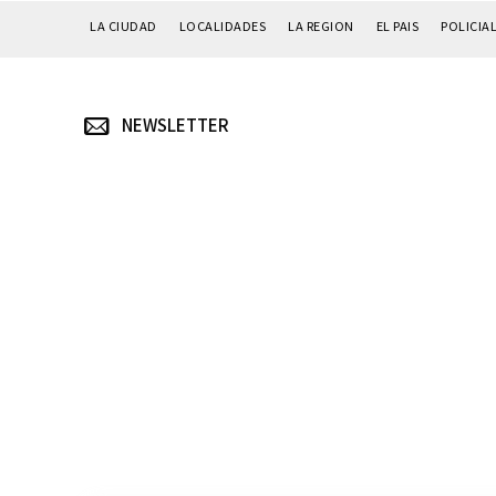
LA CIUDAD
LOCALIDADES
LA REGION
EL PAIS
POLICIA
NEWSLETTER