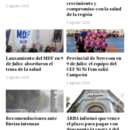
crecimiento y
5 agosto 2026
compromiso con la salud
de la región
5 agosto 2026
Lanzamiento del MDF en 9
Provincial de Newcom en
de Julio: abordaron el
9 de Julio: el equipo del
tema de la salud
CEF Ni Ni Fem salió
Campeón
5 agosto 2026
5 agosto 2026
Recomendaciones ante
ARBA informó que vence
lluvias intensas
el plazo para pagar con
descuento la cuota 4 del