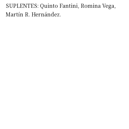
SUPLENTES: Quinto Fantini, Romina Vega,
Martín R. Hernández.
Suscribirme gratis
*
Dirección de correo electrónico
Nombre
Apellidos
Número de teléfono