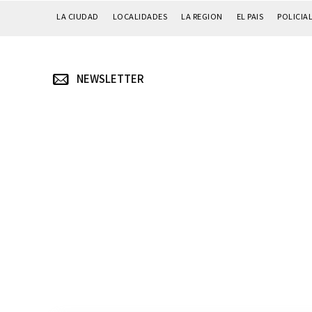
LA CIUDAD
LOCALIDADES
LA REGION
EL PAIS
POLICIA
NEWSLETTER